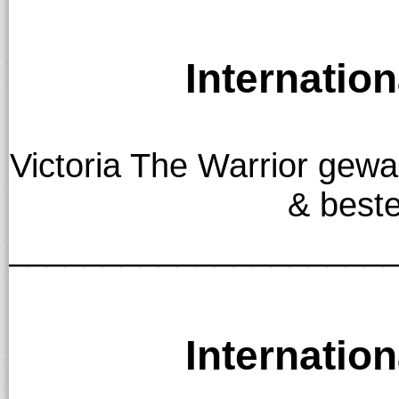
Internation
Victoria The Warrior gew
& best
____________________
Internation